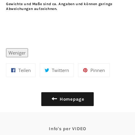
Gewichte und Maße sind ca. Angaben und können geringe
Abweichungen aufzeichnen.
Weniger
Auf
Auf
Auf
Teilen
Twittern
Pinnen
Facebook
Twitter
Pinterest
teilen
twittern
pinnen
Homepage
Info's per VIDEO